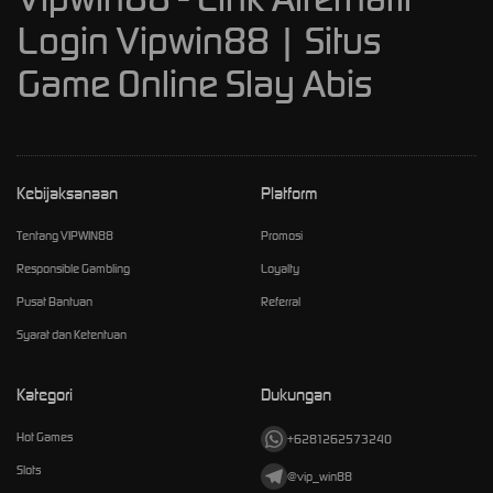
Login Vipwin88 | Situs
Game Online Slay Abis
Kebijaksanaan
Platform
Tentang VIPWIN88
Promosi
Responsible Gambling
Loyalty
Pusat Bantuan
Referral
Syarat dan Ketentuan
Kategori
Dukungan
Hot Games
+6281262573240
Slots
@vip_win88