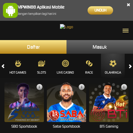
×
VIPWIN88 Aplikasi Mobile
UNDUH
Jangan tampilkan lagi hari ini
Daftar
Masuk
HOT GAMES
SLOTS
LIVE CASINO
RACE
OLAHRAGA
CRA
i
i
i
SBO Sportsbook
Saba Sportsbook
BTi Gaming