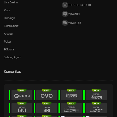
Live Casino
+855 9234 2738
Race
vipwin88
Olahraga
vipwin_88
Crash Game
Arcade
Poker
E-Sports
Sabung Ayam
Komunitas