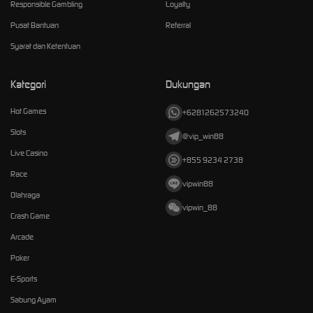
Responsible Gambling
Loyalty
Pusat Bantuan
Referral
Syarat dan Ketentuan
Kategori
Dukungan
Hot Games
+6281262573240
Slots
@vip_win88
Live Casino
+855 9234 2738
Race
vipwin88
Olahraga
vipwin_88
Crash Game
Arcade
Poker
E-Sports
Sabung Ayam