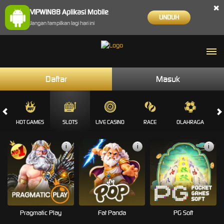
×
VIPWIN88 Aplikasi Mobile
UNDUH
Jangan tampilkan lagi hari ini
Daftar
Masuk
HOT GAMES
SLOTS
LIVE CASINO
RACE
OLAHRAGA
CRA
i
i
i
Pragmatic Play
Fat Panda
PG Soft