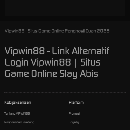
Vipwin88 - Situs Game Online Penghasil Cuan 2026
Vipwin88 - Link Alternatif
Login Vipwin88 | Situs
Game Online Slay Abis
Kebijaksanaan
Platform
Tentang VIPWIN88
Promosi
Responsible Gambling
Loyalty