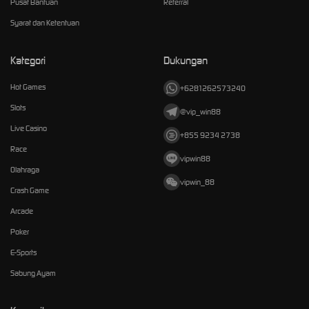
Pusat Bantuan
Referral
Syarat dan Ketentuan
Kategori
Dukungan
Hot Games
+6281262573240
Slots
@vip_win88
Live Casino
+855 9234 2738
Race
vipwin88
Olahraga
vipwin_88
Crash Game
Arcade
Poker
E-Sports
Sabung Ayam