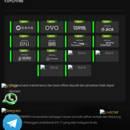
Komunitas
* Selama bank maintenance dan bank offline deposit dan penarikan tidak dapat
diproses
©2026 VIPWIN88 menawarkan berbagai macam provider pilihan terbaik dan didukung
oleh Layanan Pelanggan profesional 24/7 yang siap melayani Anda.