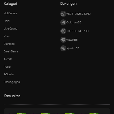
Kategori
Dukungan
Hot Games
+6281262573240
Slots
@vip_win88
Live Casino
+855 9234 2738
Race
vipwin88
Olahraga
vipwin_88
Crash Game
Arcade
Poker
E-Sports
Sabung Ayam
Komunitas