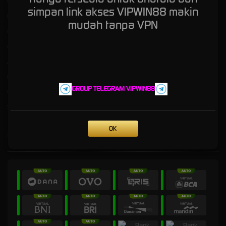
Live Casino
+855 9234 2738
simpan link akses VIPWIN88 makin
Race
mudah tanpa VPN
vipwin88
Olahraga
vipwin_88
Crash Game
Arcade
Poker
GROUP TELEGRAM VIPWIN88
E-Sports
Sabung Ayam
OK
Komunitas