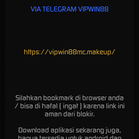
Login Vipwin88 | Situs
VIA TELEGRAM VIPWIN88
Game Online Slay Abis
https://vipwin88mc.makeup/
Kebijaksanaan
Platform
Tentang VIPWIN88
Promosi
Responsible Gambling
Loyalty
Pusat Bantuan
Referral
Syarat dan Ketentuan
Silahkan bookmark di browser anda
/ bisa di hafal ( ingat ) karena link ini
Kategori
Dukungan
aman dari blokir.
Hot Games
+6281262573240
Download aplikasi sekarang juga,
Slots
@vip_win88
hanya tersedia untuk android dan