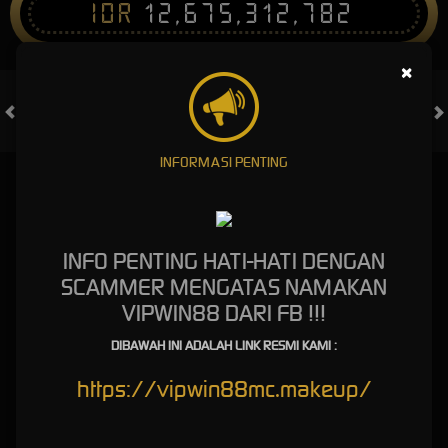
IDR
12,675,312,782
×
HOT GAMES
SLOTS
LIVE CASINO
RACE
OLAHRAGA
CRA
INFORMASI PENTING
GAME POPULER
INFO PENTING HATI-HATI DENGAN
SCAMMER MENGATAS NAMAKAN
VIPWIN88 DARI FB !!!
GATES OF OLYMPUS POP
TREASURES OF AZTEC
GOYANG GAIB
MAHJONG MAX
DIBAWAH INI ADALAH LINK RESMI KAMI :
https://vipwin88mc.makeup/
WUKONG - BLACK SCATTER
SWEET BONANZA 2500
SUPER ELEMENTS 2
MAHJONG WAYS