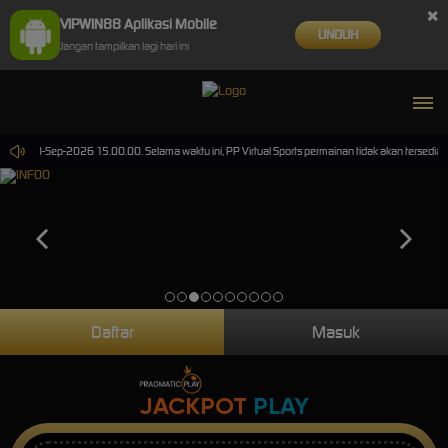
×
VIPWIN88 Aplikasi Mobile
UNDUH
Jangan tampilkan lagi hari ini
ampai 30-Sep-2026 15.00.00. Selama waktu ini, PP Virtual Sports permainan tidak akan tersedi
Daftar
Masuk
JACKPOT
PLAY