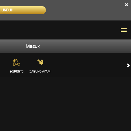
×
UNDUH
Masuk
E-SPORTS
SABUNG AYAM