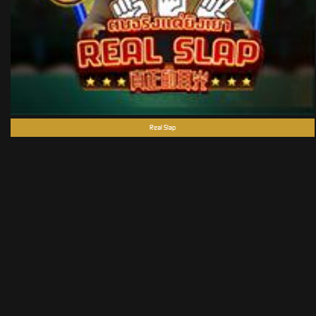
Real Slap