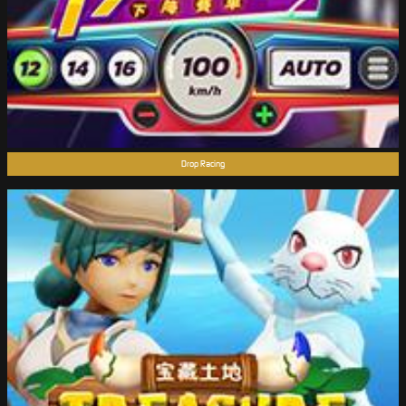
Drop Racing