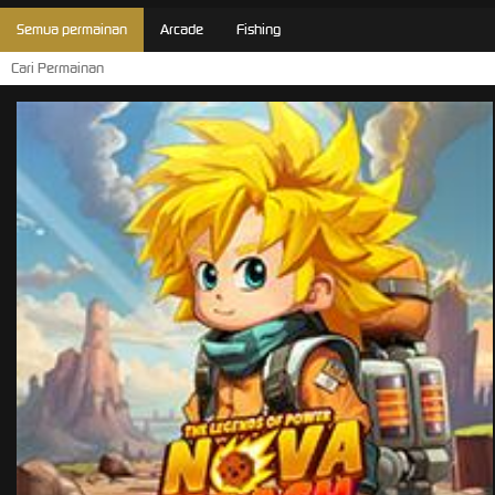
Semua permainan
Arcade
Fishing