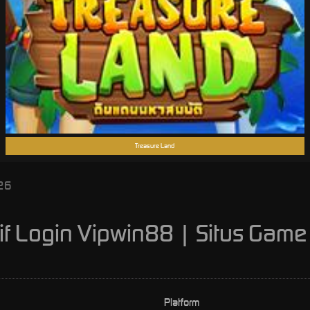
Treasure Land
026
tif Login Vipwin88 | Situs Game
Platform