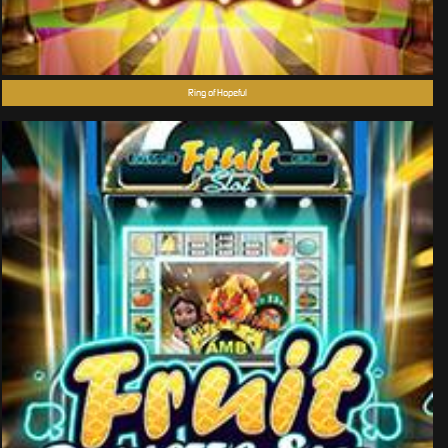
Ring of Hopeful