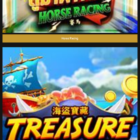
Horse Racing