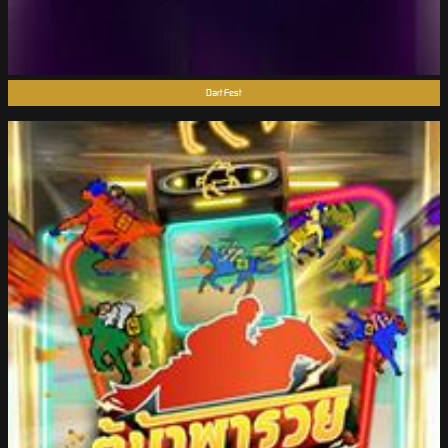
Dart Fest