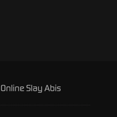
 Online Slay Abis