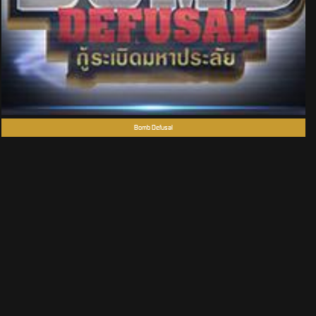
Bomb Defusal