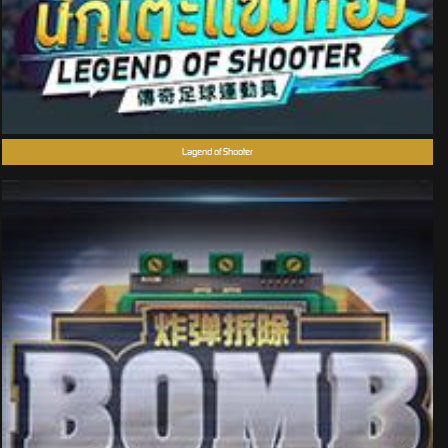
Lagend of Shooter