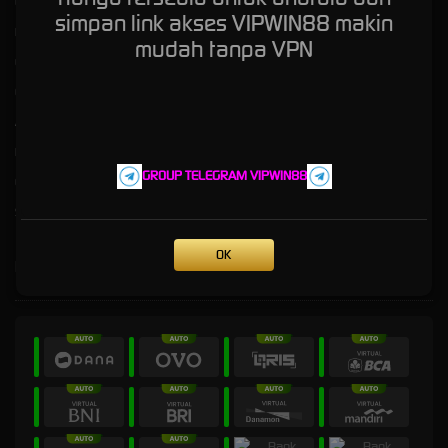
Live Casino
+855 9234 2738
simpan link akses VIPWIN88 makin
Race
mudah tanpa VPN
vipwin88
Olahraga
vipwin_88
Crash Game
Arcade
Poker
GROUP TELEGRAM VIPWIN88
E-Sports
Sabung Ayam
OK
Komunitas