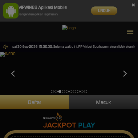
×
VIPWIN88 Aplikasi Mobile
UNDUH
Jangan tampilkan lagi hari ini
0.00 sampai 30-Sep-2026 15.00.00. Selama waktu ini, PP Virtual Sports permainan tidak akan t
Daftar
Masuk
JACKPOT
PLAY