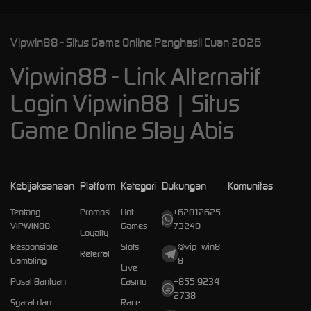
Vipwin88 - Situs Game Online Penghasil Cuan 2026
Vipwin88 - Link Alternatif
Login Vipwin88 | Situs
Game Online Slay Abis
Kebijaksanaan
Platform
Kategori
Dukungan
Komunitas
Tentang
Promosi
Hot
+62812625
VIPWIN88
Games
73240
Loyalty
Responsible
Slots
@vip_win8
Referral
Gambling
8
Live
Pusat Bantuan
Casino
+855 9234
2738
Syarat dan
Race