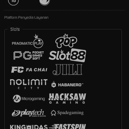
Platform Penyedia Layanan
Slots