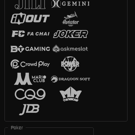
Poker