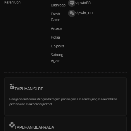
Ketentuan
vipwin88
Olahraga
vipwin_88
Crash
Game
Arcade
Poker
E-Sports
Sabung
Ayam
TARUHAN SLOT
Penyedia slot online dengan beragam pilihan game menarik yang memudahkan
pemain untuk mencapai jackpot
TARUHAN OLAHRAGA