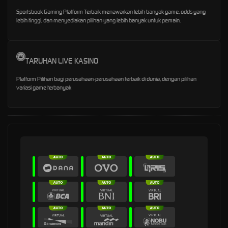
Sportsbook Gaming Platform Terbaik menawarkan lebih banyak game, odds yang
lebih tinggi, dan menyediakan pilihan yang lebih banyak untuk pemain.
TARUHAN LIVE KASINO
Platform Pilihan bagi perusahaan-perusahaan terbaik di dunia, dengan pilihan
variasi game terbanyak