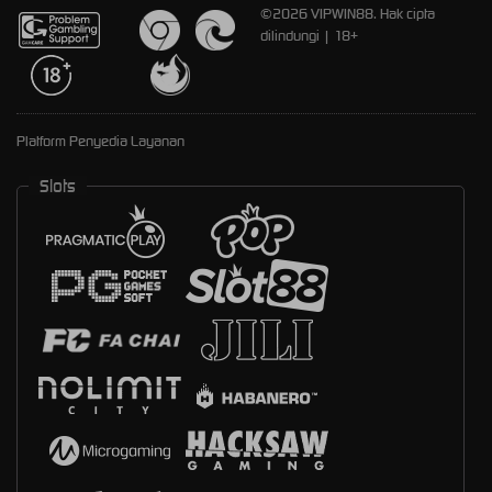
©2026 VIPWIN88. Hak cipta
dilindungi | 18+
Platform Penyedia Layanan
Slots