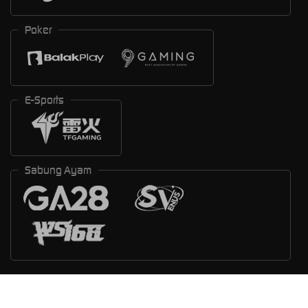
Poker
E-Sports
Sabung Ayam