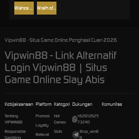
Wishes of the Genie
Wrath of Zeus
Vipwin88 - Situs Game Online Penghasil Cuan 2026
Vipwin88 - Link Alternatif
Login Vipwin88 | Situs
Game Online Slay Abis
Kebijaksanaan
Platform
Kategori
Dukungan
Komunitas
Tentang
Promosi
Hot
+62812625
VIPWIN88
Games
73240
Loyalty
Responsible
Slots
@vip_win8
Referral
Gambling
8