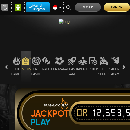
Main di
MASUK
DAFTAR
Telegram
HOT
SLOTS
LIVE
RACE
OLAHRAGA
CRASH
ARCADE
POKER
E-
SABUNG
PROM
GAMES
CASINO
GAME
SPORTS
AYAM
IDR
12,693,
JACKPOT
PLAY