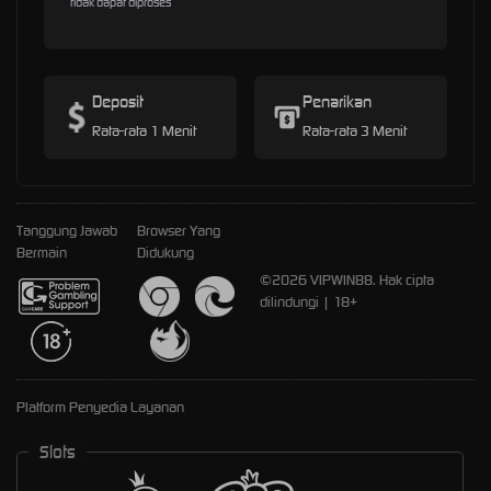
tidak dapat diproses
Deposit
Penarikan
Rata-rata 1 Menit
Rata-rata 3 Menit
Tanggung Jawab
Browser Yang
Bermain
Didukung
©2026 VIPWIN88. Hak cipta
dilindungi | 18+
Platform Penyedia Layanan
Slots