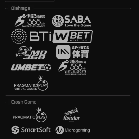
Olahraga
Crash Game