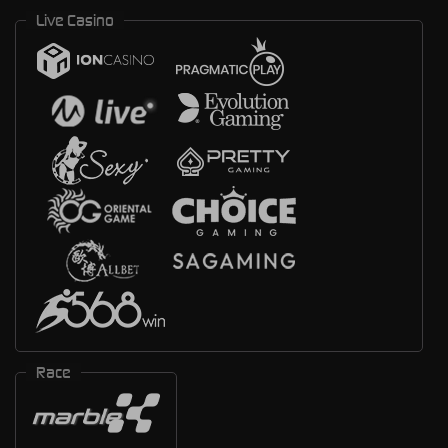
Live Casino
Race