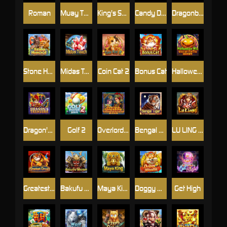
Roman
Muay Thai
King's Sword
Candy Dynasty
Dragonburst
Stone Hominid
Midas Touch
Coin Cat 2
Bonus Cat
Halloween Win
Dragon's Treasure
Golf 2
Overlord & Concubine
Bengal Tiger
LU LING QI
Greatest Circus
Bakufu Shogun
Maya King
Doggy Wealth
Get High