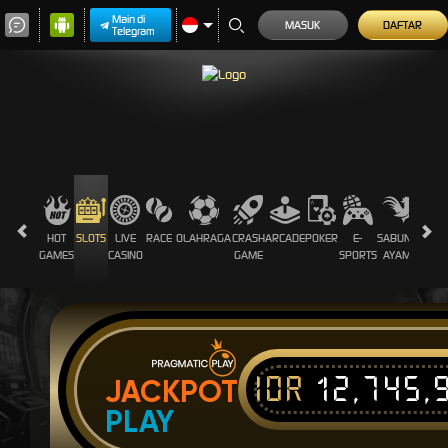
Main di
MASUK
DAFTAR
Telegram
HOT
SLOTS
LIVE
RACE
OLAHRAGA
CRASH
ARCADE
POKER
E-
SABUNG
PROM
GAMES
CASINO
GAME
SPORTS
AYAM
IDR
12,745,
JACKPOT
PLAY