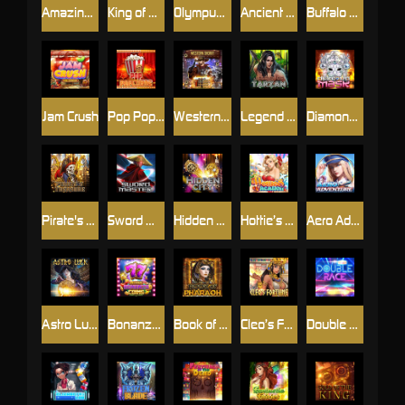
Amazing Soda Rush
King of Pig
Olympus Legend
Ancient Stones
Buffalo Begins
Jam Crush
Pop Popcorns
Western Sherrif
Legend of Tarzan
Diamond Mask
Pirate's Treasure
Sword Master
Hidden City
Hottie’s Vacation
Aero Adventure
Astro Luck
Bonanza Coins
Book of Pharaoh
Cleo’s Fortune
Double Race