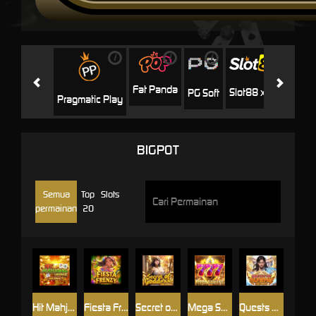
i
i
i
i
i
Facha
Fat Panda
Slot88 x PP
PG Soft
Pragmatic Play
BIGPOT
Semua
Top
Slots
permainan
20
Hit Mahjong Wins
Fiesta Frenzy
Secret of Goddess
Mega Sevens
Quests of Olympus