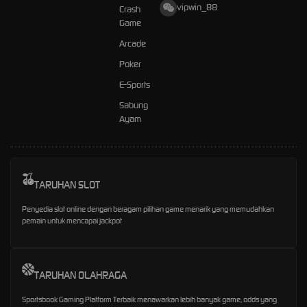
vipwin_88
Crash
Game
Arcade
Poker
E-Sports
Sabung
Ayam
TARUHAN SLOT
Penyedia slot online dengan beragam pilihan game menarik yang memudahkan
pemain untuk mencapai jackpot
TARUHAN OLAHRAGA
Sportsbook Gaming Platform Terbaik menawarkan lebih banyak game, odds yang