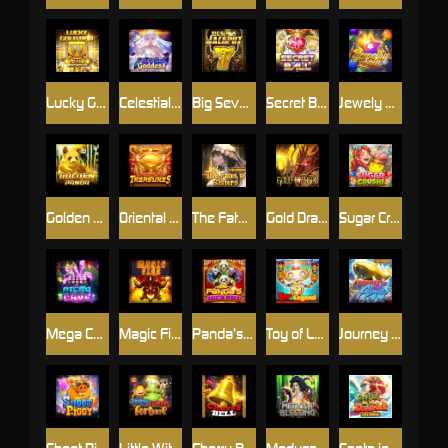
Lucky Goldbar
Celestial Goddess
Big Sevens Jackpot
Secret Ball
Jewely Spin
Golden Panda
Oriental Treasures
The Fates of Sisters
Gold Dragon
Sugar Crush!
Mega Cave
Magic Fire
Panda’s Jackpot
Toy of Legend
Journey to the Abyss