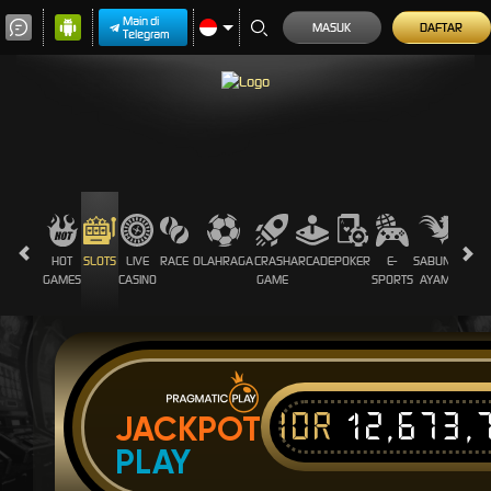
Main di
MASUK
DAFTAR
Telegram
HOT
SLOTS
LIVE
RACE
OLAHRAGA
CRASH
ARCADE
POKER
E-
SABUNG
PROM
GAMES
CASINO
GAME
SPORTS
AYAM
IDR
12,673,
JACKPOT
PLAY