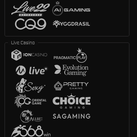
Live Casino