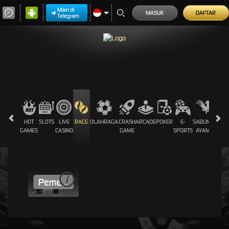
Main di
MASUK
DAFTAR
Telegram
HOT
SLOTS
LIVE
RACE
OLAHRAGA
CRASH
ARCADE
POKER
E-
SABUNG
PROM
GAMES
CASINO
GAME
SPORTS
AYAM
i