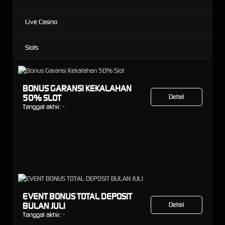
Live Casino
Slots
BONUS GARANSI KEKALAHAN
50% SLOT
Detail
Tanggal akhir:
-
EVENT BONUS TOTAL DEPOSIT
BULAN JULI
Detail
Tanggal akhir:
-