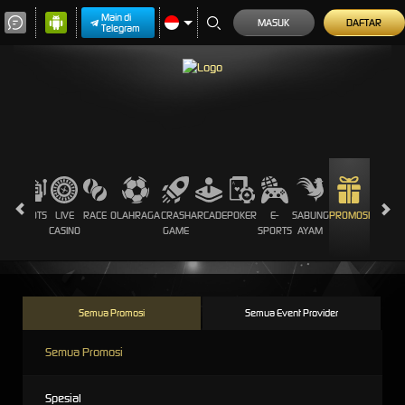
Main di
MASUK
DAFTAR
Telegram
OT
SLOTS
LIVE
RACE
OLAHRAGA
CRASH
ARCADE
POKER
E-
SABUNG
PROMOSI
MES
CASINO
GAME
SPORTS
AYAM
Semua Promosi
Semua Event Provider
Semua Promosi
Spesial