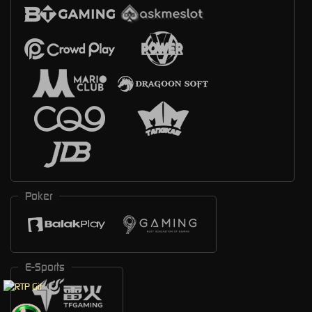
Poker
E-Sports