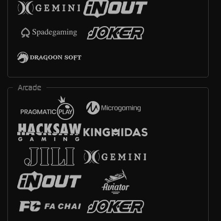
Arcade