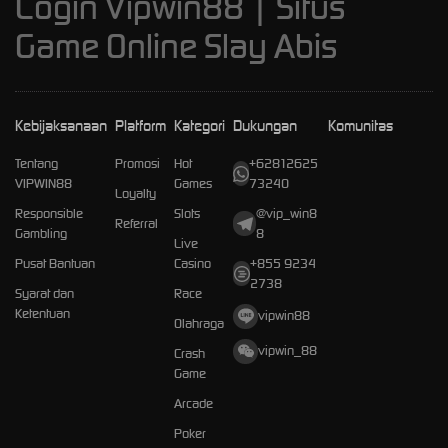
Login Vipwin88 | Situs
Game Online Slay Abis
Kebijaksanaan
Platform
Kategori
Dukungan
Komunitas
Tentang
Promosi
Hot
+62812625
VIPWIN88
Games
73240
Loyalty
Responsible
Slots
@vip_win8
Referral
Gambling
8
Live
Pusat Bantuan
Casino
+855 9234
2738
Syarat dan
Race
Ketentuan
vipwin88
Olahraga
vipwin_88
Crash
Game
Arcade
Poker