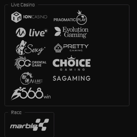
Live Casino
Race