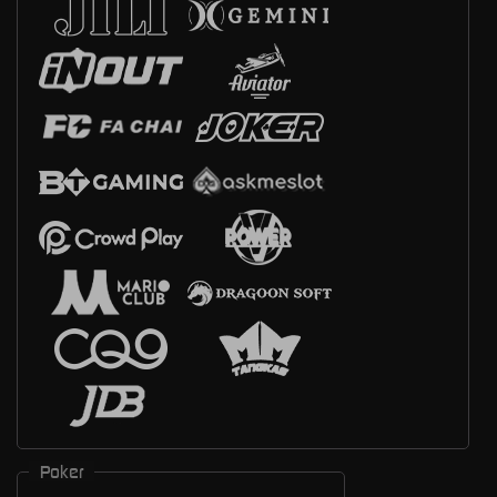
Poker