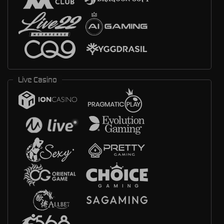
Live Casino