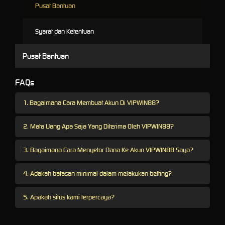
Pusat Bantuan
Syarat dan Ketentuan
Pusat Bantuan
FAQs
1. Bagaimana Cara Membuat Akun Di VIPWIN88?
2. Mata Uang Apa Saja Yang Diterima Oleh VIPWIN88?
3. Bagaimana Cara Menyetor Dana Ke Akun VIPWIN88 Saya?
4. Adakah batasan minimal dalam melakukan betting?
5. Apakah situs kami terpercaya?