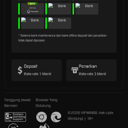
* Selama bank maintenance dan bank offline deposit dan penarikan
tidak dapat diproses
Deposit
Penarikan
Rata-rata 1 Menit
Rata-rata 3 Menit
Tanggung Jawab
Browser Yang
Bermain
Didukung
©2026 VIPWIN88. Hak cipta
dilindungi | 18+