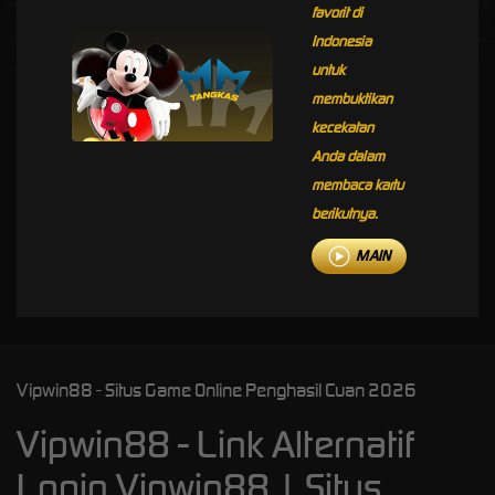
favorit di
Indonesia
untuk
membuktikan
kecekatan
Anda dalam
membaca kartu
berikutnya.
MAIN
Vipwin88 - Situs Game Online Penghasil Cuan 2026
Vipwin88 - Link Alternatif
Login Vipwin88 | Situs