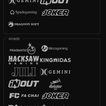
Arcade