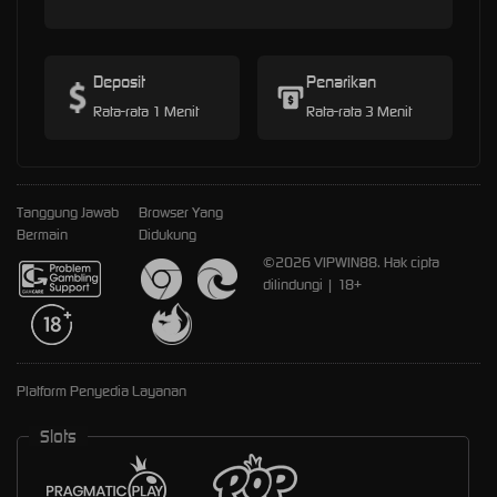
Deposit
Penarikan
Rata-rata 1 Menit
Rata-rata 3 Menit
Tanggung Jawab
Browser Yang
Bermain
Didukung
©2026 VIPWIN88. Hak cipta
dilindungi | 18+
Platform Penyedia Layanan
Slots