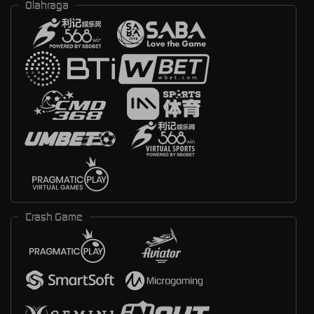
Olahraga
Crash Game