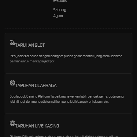
E-Sports
Sabung
Ayam
TARUHAN SLOT
Penyedia slot online dengan beragam pilihan game menarik yang memudahkan
pemain untuk mencapai jackpot
TARUHAN OLAHRAGA
Sportsbook Gaming Platform Terbaik menawarkan lebih banyak game, odds yang
lebih tinggi, dan menyediakan pilihan yang lebih banyak untuk pemain.
TARUHAN LIVE KASINO
Platform Pilihan bagi perusahaan-perusahaan terbaik di dunia, dengan pilihan