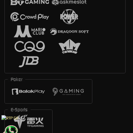
Poker
E-Sports