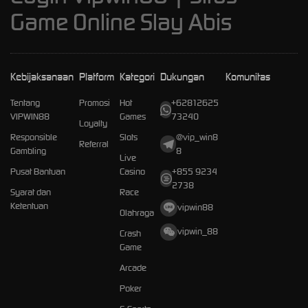
Game Online Slay Abis
Kebijaksanaan
Platform
Kategori
Dukungan
Komunitas
Tentang
Promosi
Hot
+62812625
VIPWIN88
Games
73240
Loyalty
Responsible
Slots
@vip_win8
Referral
Gambling
8
Live
Pusat Bantuan
Casino
+855 9234
2738
Syarat dan
Race
Ketentuan
vipwin88
Olahraga
vipwin_88
Crash
Game
Arcade
Poker