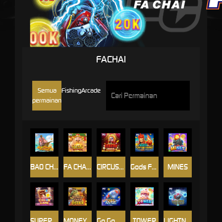
FACHAI
Semua
Fishing
Arcade
permainan
BAO CHUAN FISHING
FA CHAI DOZER
CIRCUS DOZER
Gods Fortune Fishing
MINES
SUPER COLOR GAME
MONEY TREE DOZER
Go Go Rise
TOWER
LIGHTNING BOMB