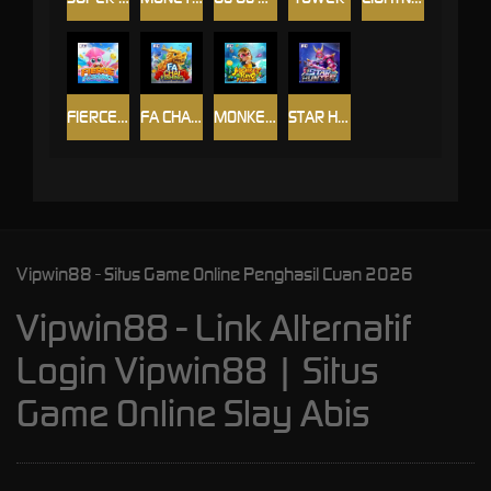
FIERCE FISHING
FA CHAI FISHING
MONKEY KING FISHING
STAR HUNTER
Vipwin88 - Situs Game Online Penghasil Cuan 2026
Vipwin88 - Link Alternatif
Login Vipwin88 | Situs
Game Online Slay Abis