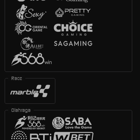
Race
Olahraga