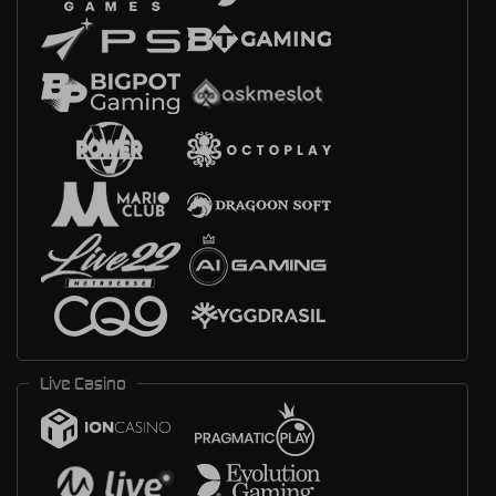
Live Casino